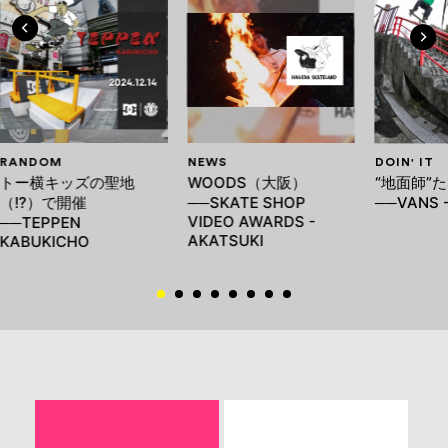
RANDOM
NEWS
DOIN' IT
トー横キッズの聖地
WOODS（大阪）
“地面師”
（!?）で開催
──SKATE SHOP
──VANS -
VIDEO AWARDS -
──TEPPEN
AKATSUKI
KABUKICHO