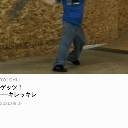
YO! CHUI
ゲッツ！
──キレッキレ
2026.08.07