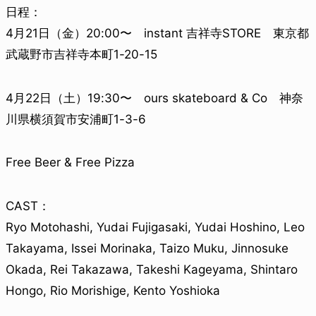
日程：
4月21日（金）20:00〜 instant 吉祥寺STORE 東京都
武蔵野市吉祥寺本町1-20-15
4月22日（土）19:30〜 ours skateboard & Co 神奈
川県横須賀市安浦町1-3-6
Free Beer & Free Pizza
CAST：
Ryo Motohashi, Yudai Fujigasaki, Yudai Hoshino, Leo
Takayama, Issei Morinaka, Taizo Muku, Jinnosuke
Okada, Rei Takazawa, Takeshi Kageyama, Shintaro
Hongo, Rio Morishige, Kento Yoshioka