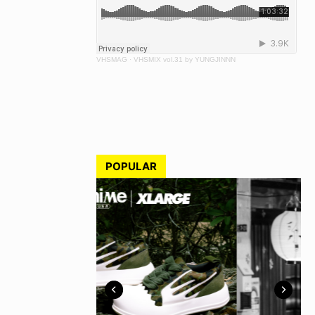
VHSMAG
·
VHSMIX vol.31 by YUNGJINNN
POPULAR