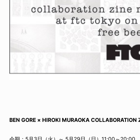
BEN GORE × HIROKI MURAOKA COLLABORATION Z
会期：5月3日（火）～ 5月29日（日）11:00～20:0