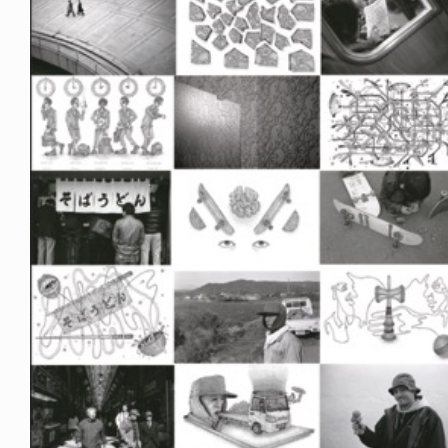
NDOM
NEWS
NOSAUR JR.
TOBY RYAN - PRO FOR RE
6.08.06
2026.08.08