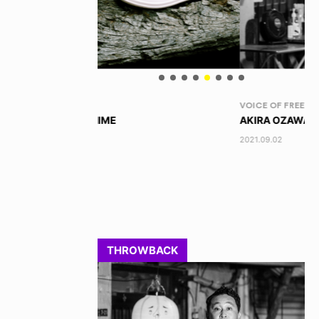
VOICE OF FREEDOM
RA
AKIRA OZAWA / 尾澤 彰
DI
202
2021.09.02
THROWBACK