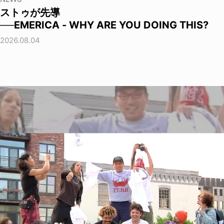
ストゥが先導
──EMERICA - WHY ARE YOU DOING THIS?
2026.08.04