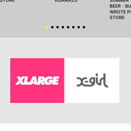
STORE
KISARAZU
SUMMER
BEER・BU
WROTE P
STORE