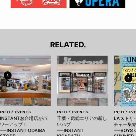
RELATED.
INFO / EVENTS
INFO / EVENTS
INFO / EV
INSTANTお台場店がパ
千葉・房総エリアの新し
LAストリ
ワーアップ！
いハブ
チャー集
──INSTANT ODAIBA
──INSTANT
──BOYS 