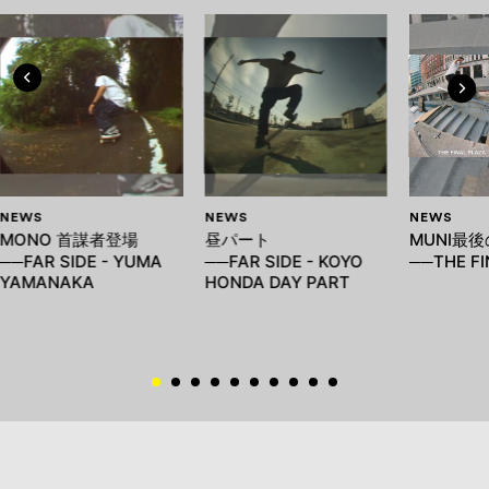
NEWS
NEWS
NEWS
MONO 首謀者登場
昼パート
MUNI最
──FAR SIDE - YUMA
──FAR SIDE - KOYO
──THE FI
YAMANAKA
HONDA DAY PART