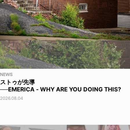
NEWS
ストゥが先導
──EMERICA - WHY ARE YOU DOING THIS?
2026.08.04