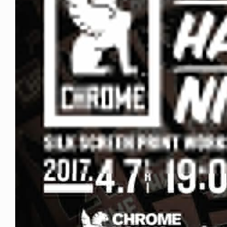
ICE OF FREEDOM
YA SAKAKIBARA / 榊原佳耶
6.07.30