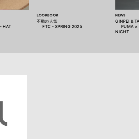
LOOKBOOK
NEWS
不動の人気
GINPEI & 
- HAT
──FTC - SPRING 2025
──PUMA × 
NIGHT