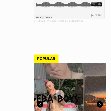
VHSMAG
·
VHSMIX vol.31 by YUNGJINNN
POPULAR