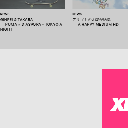
NEWS
NEWS
GINPEI & TAKARA
アリゾナの才能が結集
──PUMA × DIASPORA - TOKYO AT
──A HAPPY MEDIUM HD
NIGHT