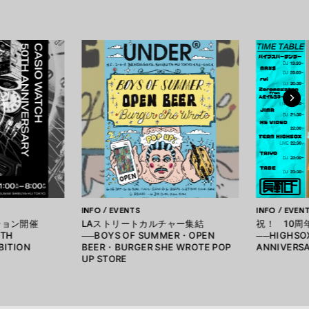
INFO / EVENTS
INFO / EVEN
ション開催
LAストリートカルチャー集結
祝！ 10周
0TH
──BOYS OF SUMMER・OPEN
──HIGHSOX
BITION
BEER・BURGER SHE WROTE POP
ANNIVERSA
UP STORE