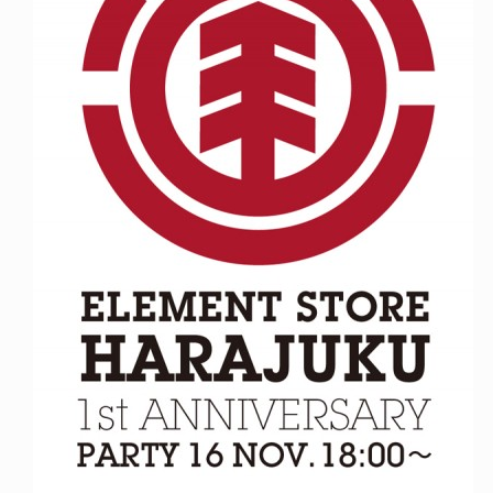
NDOM
VOICE OF FREEDOM
NOSAUR JR.
AKIRA OZAWA / 尾澤 彰
6.08.06
2021.09.02