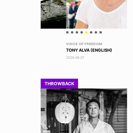
VOICE OF FREEDOM
RA
TONY ALVA (ENGLISH)
DI
2026.08.07
202
THROWBACK