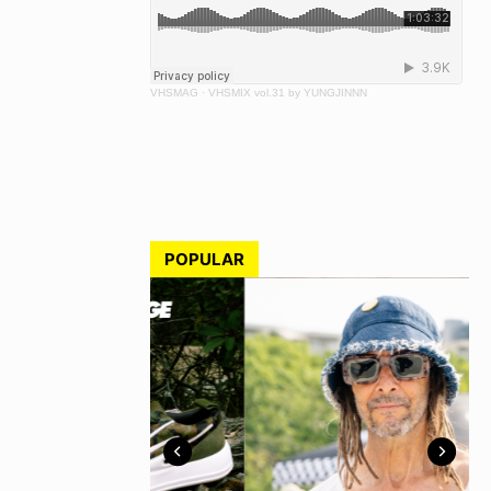
VHSMAG
·
VHSMIX vol.31 by YUNGJINNN
POPULAR