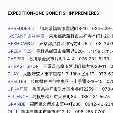
EXPEDITION-ONE GONE FISHIN' PREMIERES
SHREDDER DI
福島県福島市置賜町8-10 024-529-7
INSTANT 吉祥寺店
東京都武蔵野市吉祥寺本町1-20-15 
NDOM
NEWS
NOSAUR JR.
TOBY RYAN - PRO FOR RE
HESHDAWGZ
東京都渋谷区神宮前4-25-7 03-3475
6.08.06
2026.08.08
GREEK TIES
長野県飯田市鼎西鼎620-1 アビタシオン水の手
CASPER
石川県金沢市片町1-4-4 076-232-5293
B7 EAST SHOP
三重県志摩市阿児町鵜方1020-11 059
PLAY
大阪府茨木市下穂積1-3-1清水ビル1F 072-622
SHELTER
兵庫県神戸市中央区下山手通3-10-15 078-
UP 神戸店
兵庫県神戸市垂水区名谷町2259-1 078-64
ALLIENCE
島根県松江市天神町84 0852-31-5575
GRANDE
福岡県久留米市野中町980 0942-46-234
OLLI
熊本県熊本市新市街12-12 096-288-0700