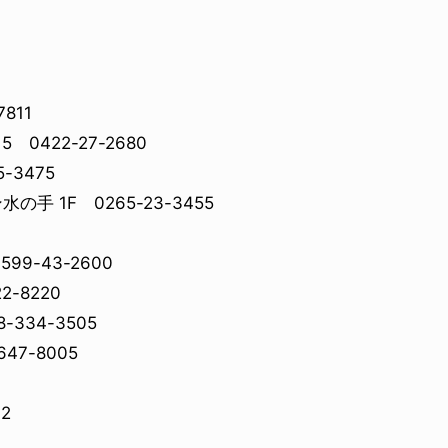
811
0422-27-2680
VOICE OF FREEDOM
VOICE
AL
TONY ALVA (ENGLISH)
TONY
-3475
2026.08.07
2026.08
 1F 0265-23-3455
9-43-2600
-8220
334-3505
7-8005
2