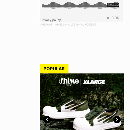
VHSMAG
·
VHSMIX vol.31 by YUNGJINNN
POPULAR