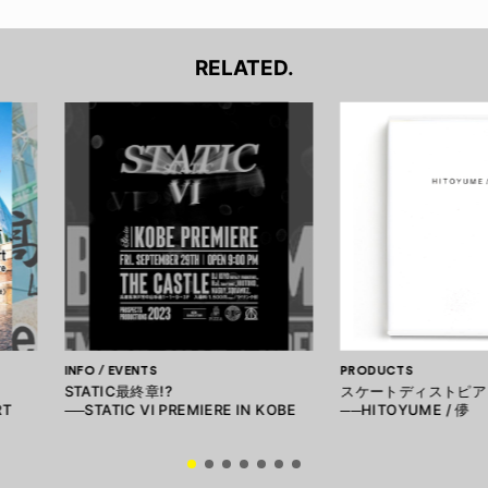
RELATED.
INFO / EVENTS
PRODUCTS
STATIC最終章!?
スケートディストピア
RT
──STATIC VI PREMIERE IN KOBE
──HITOYUME / 儚