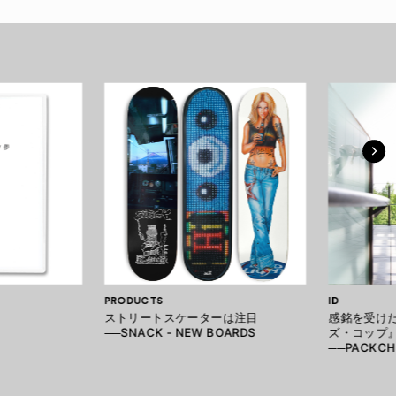
PRODUCTS
ID
ストリートスケーターは注目
感銘を受け
──SNACK - NEW BOARDS
ズ・コップ
──PACKCH