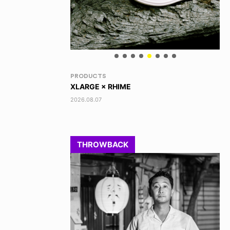
VOICE OF FREEDOM
RA
AKIRA OZAWA / 尾澤 彰
DI
202
2021.09.02
THROWBACK