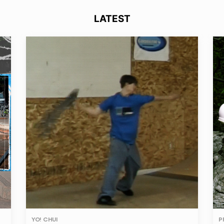
LATEST
YO! CHUI
P