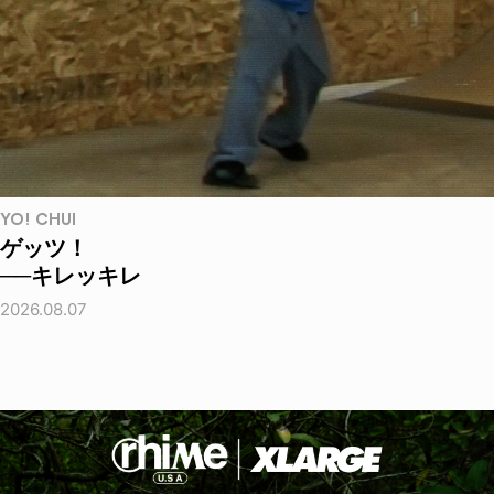
YO! CHUI
ゲッツ！
──キレッキレ
2026.08.07