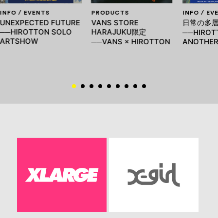
INFO / EVENTS
PRODUCTS
INFO / EV
UNEXPECTED FUTURE
VANS STORE
日常の多
──HIROTTON SOLO
HARAJUKU限定
──HIROT
ARTSHOW
──VANS × HIROTTON
ANOTHER