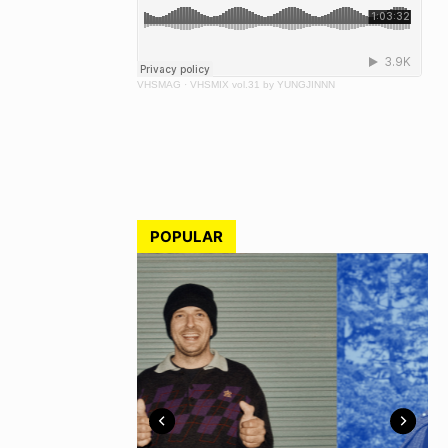
VHSMAG
·
VHSMIX vol.31 by YUNGJINNN
POPULAR