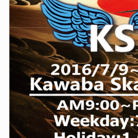
OG: HIROYUKI MATSUO
NEWS
日から入院生活
ED TEMPLETON IN PARIS
2026.08.07
1.05.17