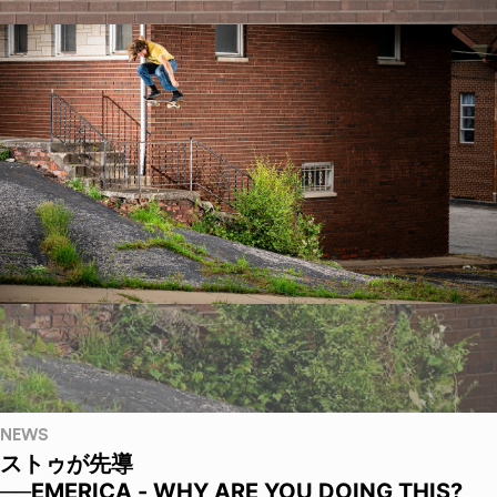
NEWS
ストゥが先導
──EMERICA - WHY ARE YOU DOING THIS?