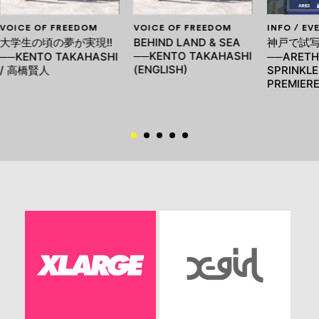
VOICE OF FREEDOM
VOICE OF FREEDOM
INFO / EV
大学生の頃の夢が実現!!
BEHIND LAND & SEA
神戸で試
──KENTO TAKAHASHI
──KENTO TAKAHASHI
──ARETH
(ENGLISH)
/ 高橋賢人
SPRINKLE
PREMIERE