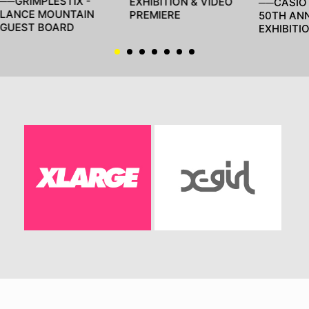
──GRIMPLESTIX -
EXHIBITION & VIDEO
──CASIO
LANCE MOUNTAIN
PREMIERE
50TH AN
GUEST BOARD
EXHIBITI