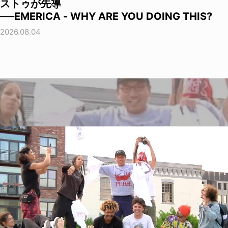
ストゥが先導
──EMERICA - WHY ARE YOU DOING THIS?
2026.08.04