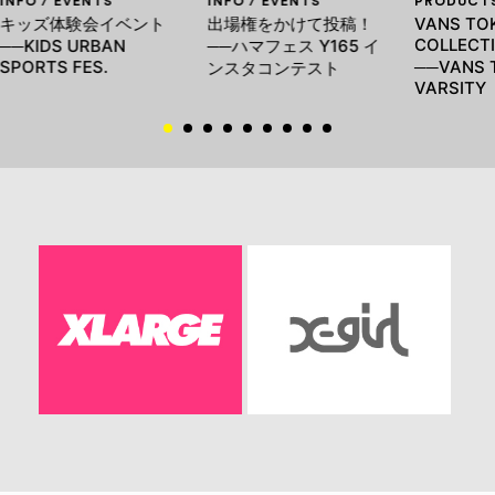
INFO / EVENTS
INFO / EVENTS
PRODUCT
キッズ体験会イベント
出場権をかけて投稿！
VANS TO
COLLEC
──KIDS URBAN
──ハマフェス Y165 イ
SPORTS FES.
──VANS 
ンスタコンテスト
VARSITY