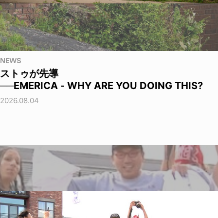
NEWS
ストゥが先導
──EMERICA - WHY ARE YOU DOING THIS?
2026.08.04