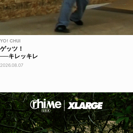
YO! CHUI
ゲッツ！
──キレッキレ
2026.08.07