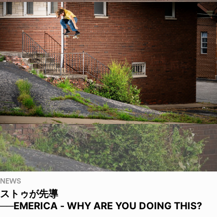
NEWS
ストゥが先導
──EMERICA - WHY ARE YOU DOING THIS?