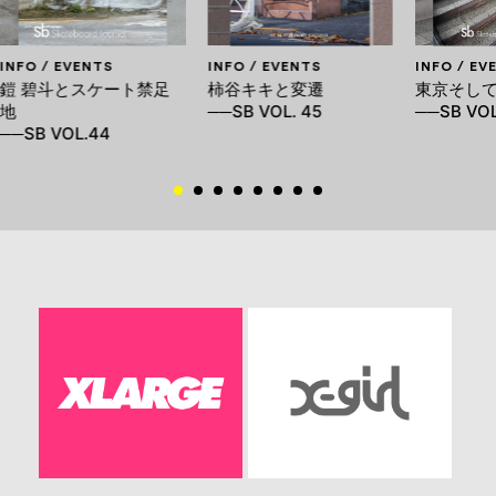
INFO / EVENTS
INFO / EVENTS
INFO / EV
鎧 碧斗とスケート禁足
柿谷キキと変遷
東京そし
地
──SB VOL. 45
──SB VOL
──SB VOL.44