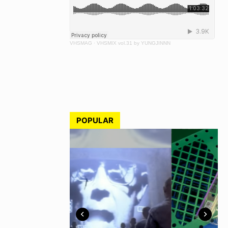
VHSMAG
·
VHSMIX vol.31 by YUNGJINNN
POPULAR