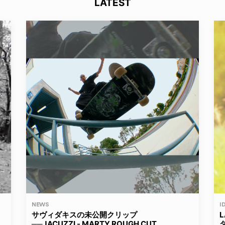
LATEST
NEWS
I
サヴィダキスの未公開クリップ
──JACUZZI - MARTY ROUGH CUT