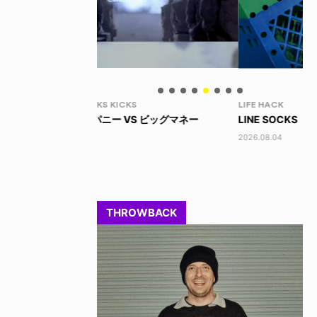
LIFE HACK
LI
 ビッグマネー
LINE SOCKS
15
2026.08.04
202
THROWBACK