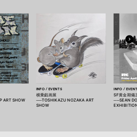
INFO / EVENTS
INFO / EVEN
横乗戯画展
SF黄金期備
P ART SHOW
──TOSHIKAZU NOZAKA ART
──SEAN D
SHOW
EXHIBITIO