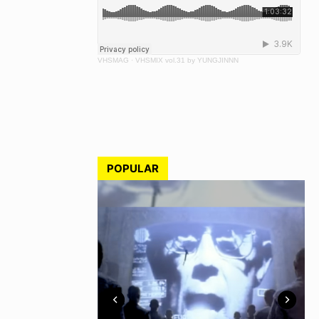
VHSMAG
·
VHSMIX vol.31 by YUNGJINNN
POPULAR