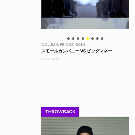
LIFE HACK
LI
 ビッグマネー
150 WALLET
LI
2026.07.28
202
THROWBACK