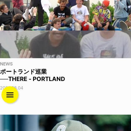
NEWS
ポートランド巡業
──THERE - PORTLAND
2026.08.04