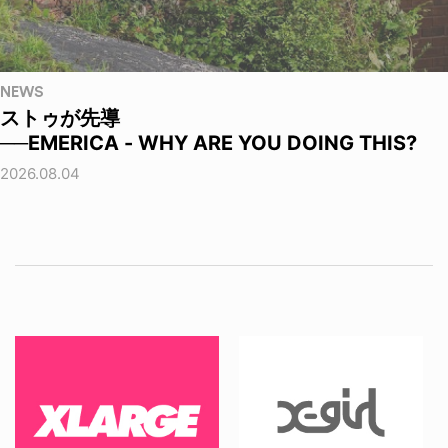
NEWS
ストゥが先導
──EMERICA - WHY ARE YOU DOING THIS?
2026.08.04