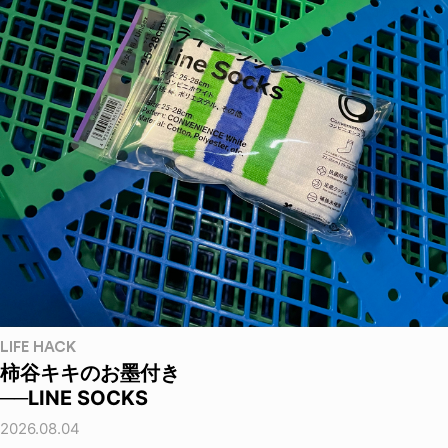
LIFE HACK
柿谷キキのお墨付き
──LINE SOCKS
2026.08.04