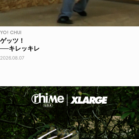
YO! CHUI
ゲッツ！
──キレッキレ
2026.08.07