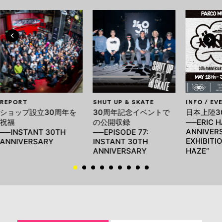
REPORT
SHUT UP & SKATE
INFO / EV
ショップ設立30周年を
30周年記念イベントで
日本上陸3
祝福
の公開収録
──ERIC H
ANNIVER
──INSTANT 30TH
──EPISODE 77:
EXHIBITI
ANNIVERSARY
INSTANT 30TH
ANNIVERSARY
HAZE”