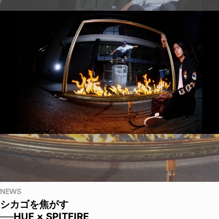
NEWS
シカゴを焦がす
──HUF × SPITFIRE