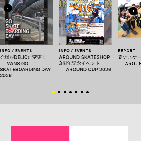
INFO / EVENTS
INFO / EVENTS
REPORT
会場がDELICに変更！
AROUND SKATESHOP
春のスケ
3周年記念イベント
──VANS GO
──AROUN
SKATEBOARDING DAY
──AROUND CUP 2026
2026