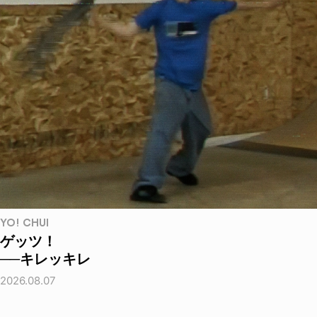
YO! CHUI
ゲッツ！
──キレッキレ
2026.08.07