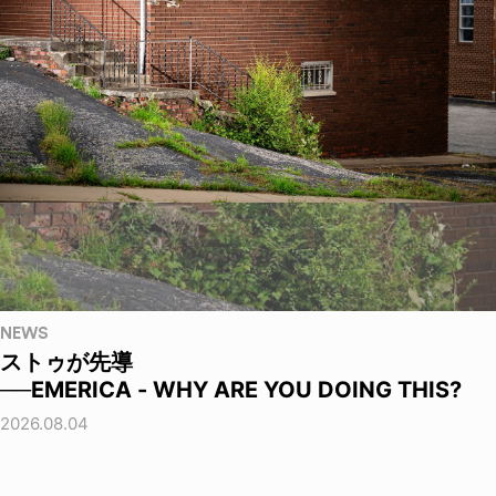
NEWS
ストゥが先導
──EMERICA - WHY ARE YOU DOING THIS?
2026.08.04