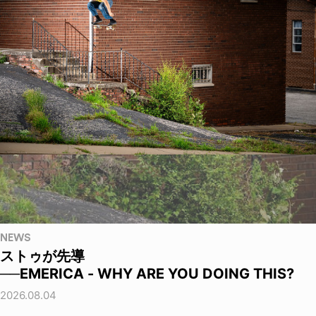
NEWS
ストゥが先導
──EMERICA - WHY ARE YOU DOING THIS?
2026.08.04