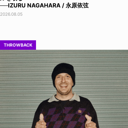
──IZURU NAGAHARA / 永原依弦
2026.08.05
THROWBACK