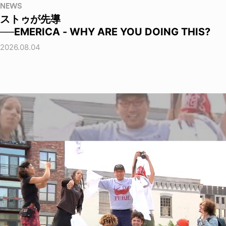
NEWS
ストゥが先導
──EMERICA - WHY ARE YOU DOING THIS?
2026.08.04