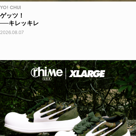
YO! CHUI
ゲッツ！
──キレッキレ
2026.08.07