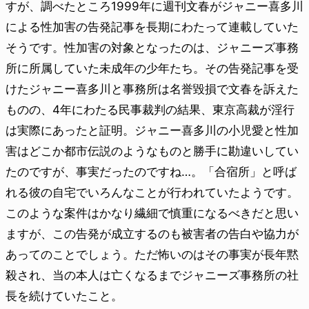
すが、調べたところ1999年に週刊文春がジャニー喜多川
による性加害の告発記事を長期にわたって連載していた
そうです。性加害の対象となったのは、ジャニーズ事務
所に所属していた未成年の少年たち。その告発記事を受
けたジャニー喜多川と事務所は名誉毀損で文春を訴えた
ものの、4年にわたる民事裁判の結果、東京高裁が淫行
は実際にあったと証明。ジャニー喜多川の小児愛と性加
害はどこか都市伝説のようなものと勝手に勘違いしてい
たのですが、事実だったのですね…。「合宿所」と呼ば
れる彼の自宅でいろんなことが行われていたようです。
このような案件はかなり繊細で慎重になるべきだと思い
ますが、この告発が成立するのも被害者の告白や協力が
あってのことでしょう。ただ怖いのはその事実が長年黙
殺され、当の本人は亡くなるまでジャニーズ事務所の社
長を続けていたこと。