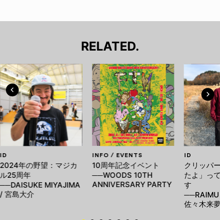
RELATED.
ID
INFO / EVENTS
ID
2024年の野望：マジカ
10周年記念イベント
クリッパ
ル25周年
──WOODS 10TH
たよ」っ
ANNIVERSARY PARTY
──DAISUKE MIYAJIMA
す
/ 宮島大介
──RAIMU 
佐々木来