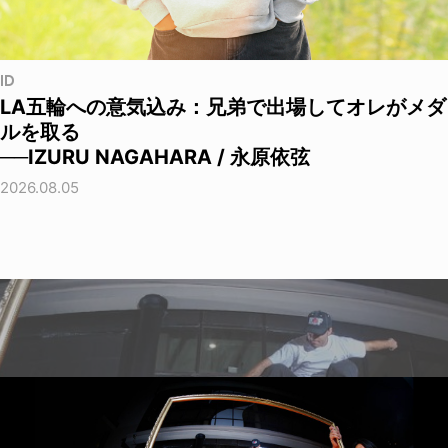
ID
LA五輪への意気込み：兄弟で出場してオレがメダ
ルを取る
──IZURU NAGAHARA / 永原依弦
2026.08.05