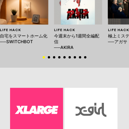
LIFE HACK
LIFE HACK
LIFE HACK
自宅をスマートホーム化
今週末から1週間全編配
極上ミステ
──SWITCHBOT
信
──アガサ
──AKIRA