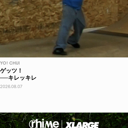
YO! CHUI
ゲッツ！
──キレッキレ
2026.08.07