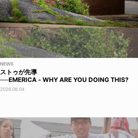
NEWS
ストゥが先導
──EMERICA - WHY ARE YOU DOING THIS?
2026.08.04