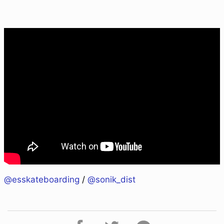
@esskateboarding
/
@sonik_dist