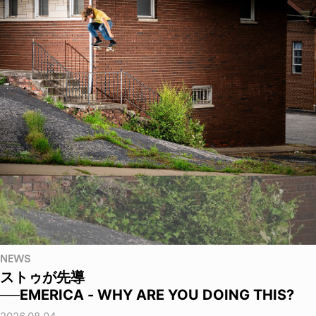
NEWS
ストゥが先導
──EMERICA - WHY ARE YOU DOING THIS?