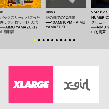
ID
NEWS
VOICE OF
バックスリーがバズった
花の都での12時間
NUMERI
件：フォロワー1万人増
──10AM/10PM - AIMU
タビュー
YAMAZUKI
──AIMU YAMAZUKI /
──AIMU Y
山附明夢
山附明夢