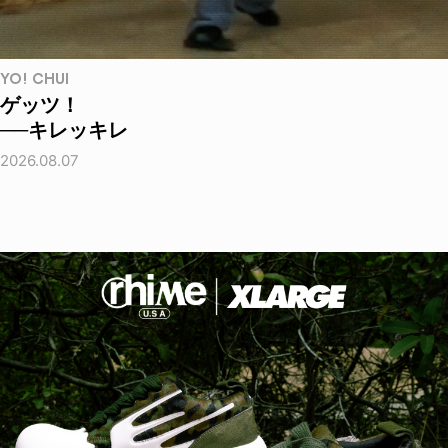
YO! CHUI
ゲッツ！
──キレッキレ
2026.08.07