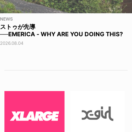
NEWS
ストゥが先導
──EMERICA - WHY ARE YOU DOING THIS?
2026.08.04