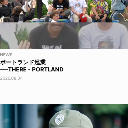
NEWS
ポートランド巡業
──THERE - PORTLAND
2026.08.04