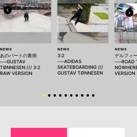
NEWS
NEWS
NEWS
あのパートの裏側
3:2
デルフィー
──ADIDAS
──GUSTAV
──ROAD 
SKATEBOARDING ///
TØNNESEN /// 3:2
NOWHER
GUSTAV TØNNESEN
RAW VERSION
VERSION