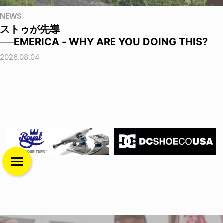
NEWS
ストゥが先導
──EMERICA - WHY ARE YOU DOING THIS?
2026.08.04