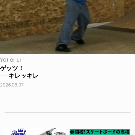
YO! CHUI
ゲッツ！
──キレッキレ
2026.08.07