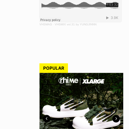
VHSMAG
·
VHSMIX vol.31 by YUNGJINNN
POPULAR