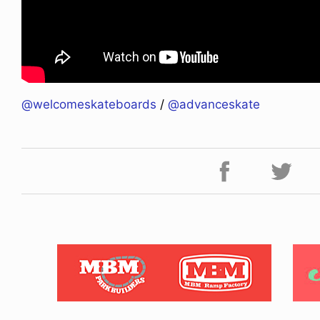
@welcomeskateboards
/
@advanceskate
NDOM
VOICE OF FREEDOM
NOSAUR JR.
AKIRA OZAWA / 尾澤 彰
6.08.06
2021.09.02