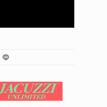
ID
VOICE
IZURU NAGAHARA / 永原依弦
TONY
2026.08.05
2026.08