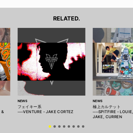
RELATED.
NEWS
NEWS
フェイキー系
極上カルテット
 &
──VENTURE - JAKE CORTEZ
──SPITFIRE - LOUIE
JAKE, CURREN