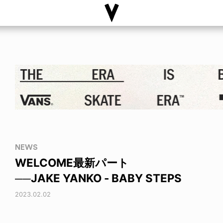
NEWS
WELCOME最新パート
──JAKE YANKO - BABY STEPS
2023.02.02