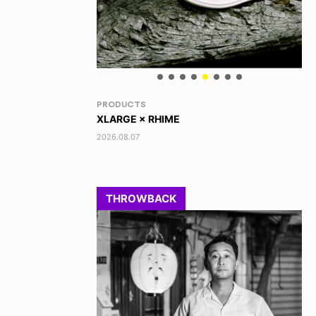
VOICE OF FREEDOM
RA
TONY ALVA (ENGLISH)
DI
2026.08.07
202
THROWBACK