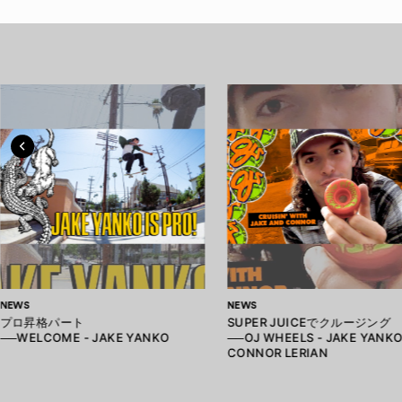
NEWS
NEWS
プロ昇格パート
SUPER JUICEでクルージング
──WELCOME - JAKE YANKO
──OJ WHEELS - JAKE YANKO
CONNOR LERIAN