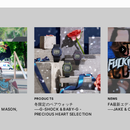
PRODUCTS
NEWS
冬限定のペアウォッチ
FA最新エデ
, MASON,
──G-SHOCK & BABY-G -
──JAKE & 
PRECIOUS HEART SELECTION