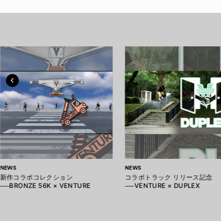
NEWS
NEWS
新作コラボコレクション
コラボトラック リリース記念
──BRONZE 56K × VENTURE
──VENTURE × DUPLEX