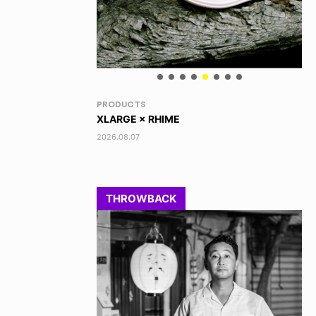
VOICE OF FREEDOM
RA
TONY ALVA (ENGLISH)
DI
2026.08.07
202
THROWBACK