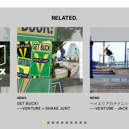
RELATED.
NEWS
NEWS
GET BUCK!
ベイエリアのテクニシ
──VENTURE × SHAKE JUNT
──VENTURE - JACK