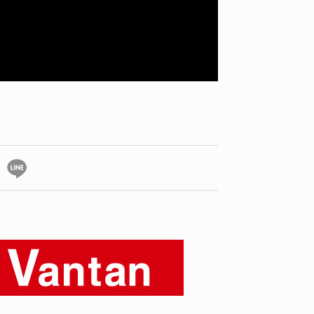
ID
VOICE
IZURU NAGAHARA / 永原依弦
TONY
2026.08.05
2026.08