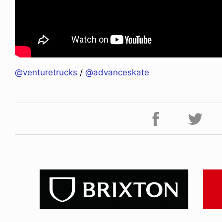
@venturetrucks
/
@advanceskate
NDOM
VOICE OF FREEDOM
NOSAUR JR.
AKIRA OZAWA / 尾澤 彰
6.08.06
2021.09.02