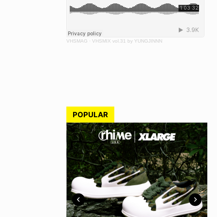
VHSMAG
·
VHSMIX vol.31 by YUNGJINNN
POPULAR