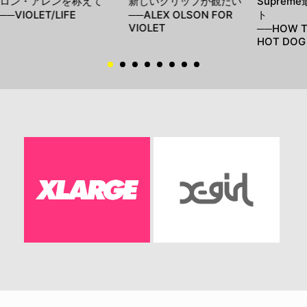
ロン・アレンを称えて
新しいクリップが観たい
Suprem
──VIOLET/LIFE
──ALEX OLSON FOR
ト
VIOLET
──HOW T
HOT DOG