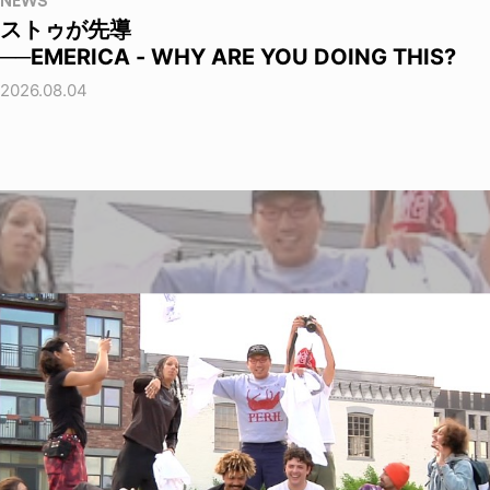
NEWS
ストゥが先導
──EMERICA - WHY ARE YOU DOING THIS?
2026.08.04