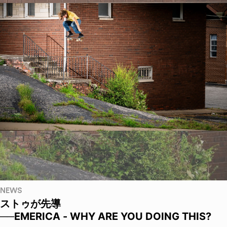
NEWS
ストゥが先導
──EMERICA - WHY ARE YOU DOING THIS?