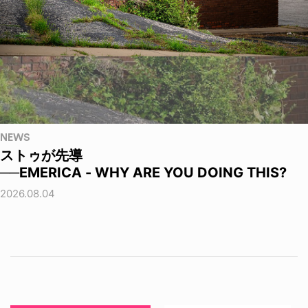
NEWS
ストゥが先導
──EMERICA - WHY ARE YOU DOING THIS?
2026.08.04