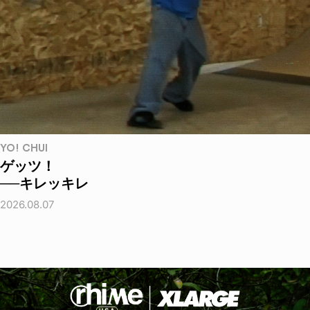
YO! CHUI
ゲッツ！
──キレッキレ
2026.08.07