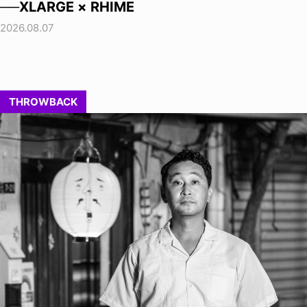
──XLARGE × RHIME
2026.08.07
THROWBACK