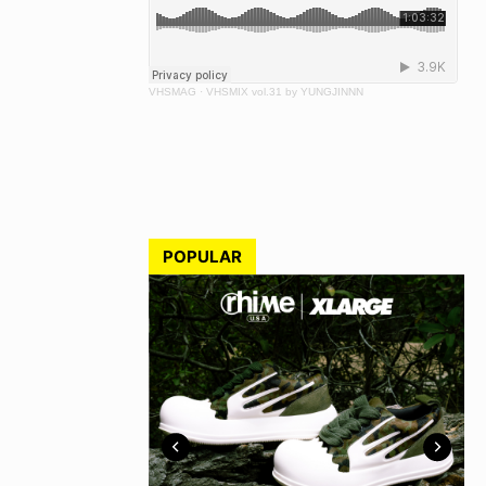
VHSMAG
·
VHSMIX vol.31 by YUNGJINNN
POPULAR