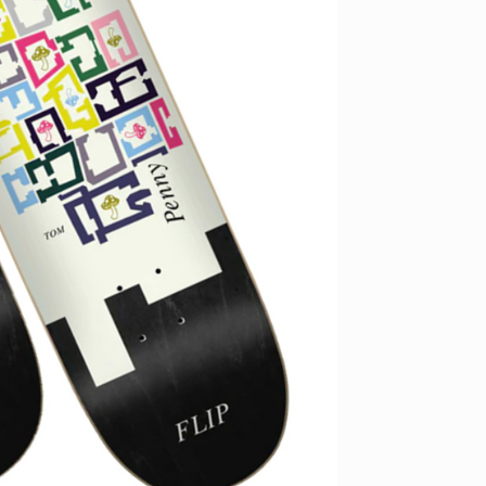
ID
VOICE
IZURU NAGAHARA / 永原依弦
TONY
2026.08.05
2026.08