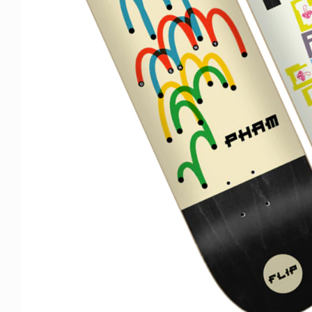
ICE OF FREEDOM
RANDOM
IRA OZAWA / 尾澤 彰
DINOSAUR JR.
2026.08.06
1.09.02