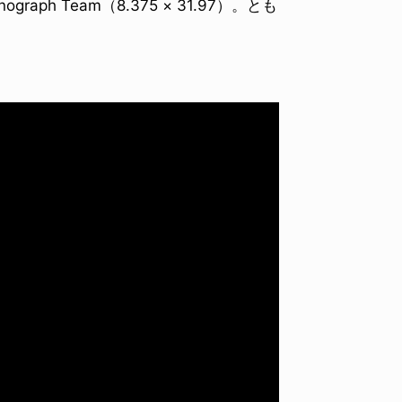
nograph Team（8.375 × 31.97）。とも