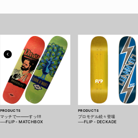
PRODUCTS
PRODUCTS
マッチで―――すッ!!!
プロモデル続々登場
──FLIP - MATCHBOX
──FLIP - DECKADE