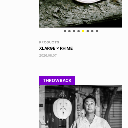
NEWS
VO
TOBY RYAN - PRO FOR REAL
AK
2026.08.08
202
THROWBACK