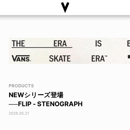
PRODUCTS
NEWシリーズ登場
──FLIP - STENOGRAPH
2026.05.21