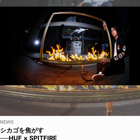
NEWS
シカゴを焦がす
──HUF × SPITFIRE