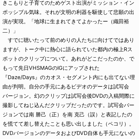
きこもりと子育てのためゲスト出演がミッション・イン
ポッシブル気味。それが文明の利器を駆使して悲願の出
演が実現。「地球に生まれてきてよかったー（織田裕
二）」
すでに聴いたって前のめりの人たちに向けてではあり
ますが、トーク中に熱心に語られていた都内の極上Rス
ポットのクリップについて。あれがどこだったのか、で
もって先日VHSMAGのIGにアップされた
『Daze/Days』のカオス・セグメント内にも出てない理
由が判明。自分の手元にあるビデオのデータは試写会
バージョン。幻のクリップは試写会後DVDの入稿間際に
撮影してねじ込んだクリップだったのです。試写会バー
ジョンでは南 勝己（正）を南 克己（誤）と表記したの
を慌てて差し替えたことも思い出しました（ペコリ）。
DVDバージョンのデータおよびDVD自体も手元にないの