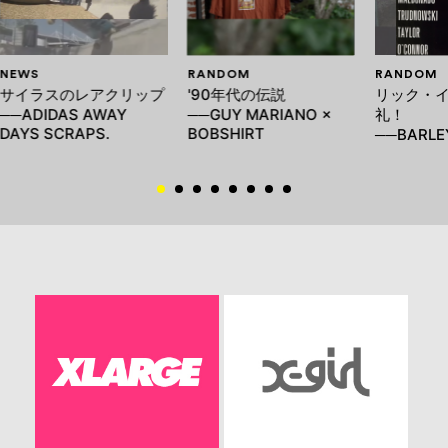
NEWS
RANDOM
RANDOM
サイラスのレアクリップ
'90年代の伝説
リック・
──ADIDAS AWAY
──GUY MARIANO ×
礼！
DAYS SCRAPS.
BOBSHIRT
──BARLE