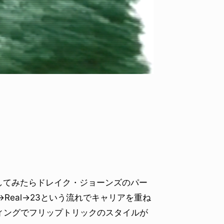
VOICE OF FREEDOM
NEWS
NITA
GABRIEL SUMMERS / ゲイブリエル・サマー
ED TE
ズ
2026.08
2026.03.26
を見返してみたらドレイク・ジョーンズのパー
ce→Real→23という流れでキャリアを重ね
ィングでフリップトリックのスタイルが