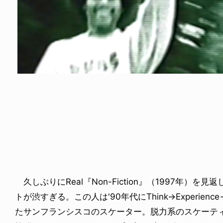
NEWS
DEYUKI KONDO
MICHAEL PULIZZI - CORO
9.05.08
2021.12.18
久しぶりにReal『Non-Fiction』（1997年）
トが渋すぎる。この人は'90年代にThink→Experien
たサンフランシスコのスケーター。脱力系のスケーテ