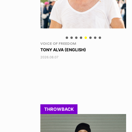
IPPON!
ID
)
SATORU TAKAHASHI / 高橋 悟
HI
201
2022.08.11
THROWBACK