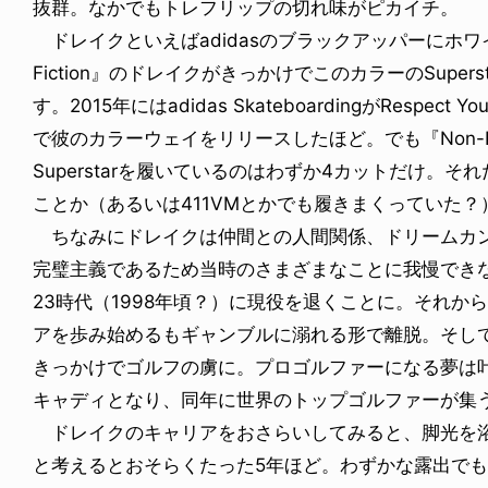
抜群。なかでもトレフリップの切れ味がピカイチ。
ドレイクといえばadidasのブラックアッパーにホワイトラ
Fiction』のドレイクがきっかけでこのカラーのSupe
す。2015年にはadidas SkateboardingがRespec
で彼のカラーウェイをリリースしたほど。でも『Non-F
Superstarを履いているのはわずか4カットだけ。
ことか（あるいは411VMとかでも履きまくっていた？
ちなみにドレイクは仲間との人間関係、ドリームカンパ
完璧主義であるため当時のさまざまなことに我慢でき
23時代（1998年頃？）に現役を退くことに。それ
アを歩み始めるもギャンブルに溺れる形で離脱。そし
きっかけでゴルフの虜に。プロゴルファーになる夢は叶
キャディとなり、同年に世界のトップゴルファーが集う
ドレイクのキャリアをおさらいしてみると、脚光を浴びた期
と考えるとおそらくたった5年ほど。わずかな露出でも足元