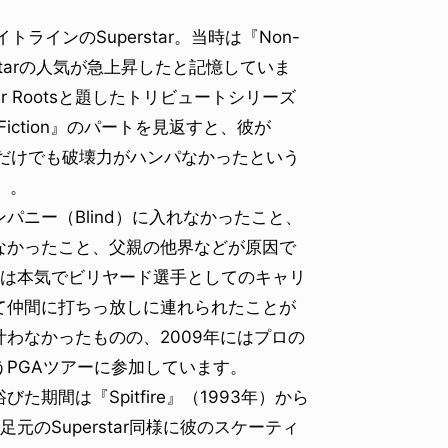
インのSuperstar。当時は『Non-
rstarの人気が急上昇したと記憶していま
t Your Rootsと題したトリビュートシリーズ
iction』のパートを見返すと、彼が
それだけでも破壊力がハンパなかったという
）。
ニー（Blind）に入れなかったこと、
なかったこと、父親の他界などが原因で
からは本気でビリヤード選手としてのキャリ
て仲間に打ちっ放しに連れられたことが
わなかったものの、2009年にはプロの
PGAツアーに参加しています。
間は『Spitfire』（1993年）から
のSuperstar同様に彼のスケーティ