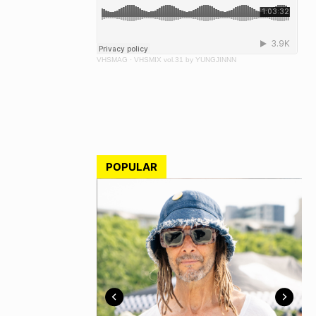
VHSMAG
·
VHSMIX vol.31 by YUNGJINNN
POPULAR