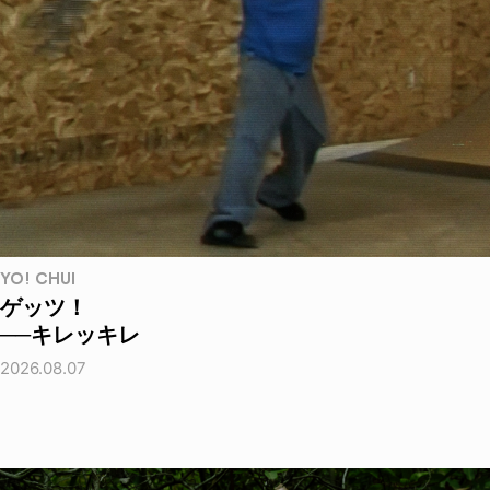
YO! CHUI
ゲッツ！
──キレッキレ
2026.08.07