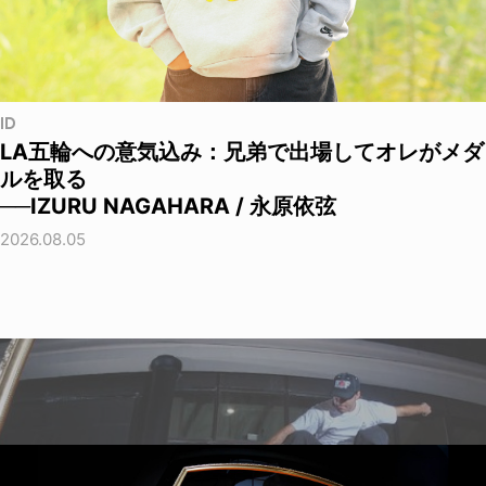
ID
LA五輪への意気込み：兄弟で出場してオレがメダ
ルを取る
──IZURU NAGAHARA / 永原依弦
2026.08.05