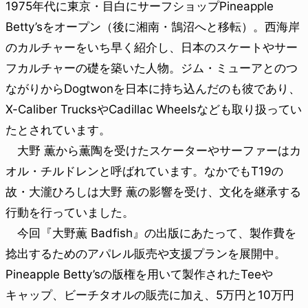
1975年代に東京・目白にサーフショップPineapple
Betty’sをオープン（後に湘南・鵠沼へと移転）。西海岸
のカルチャーをいち早く紹介し、日本のスケートやサー
フカルチャーの礎を築いた人物。ジム・ミューアとのつ
ながりからDogtwonを日本に持ち込んだのも彼であり、
X-Caliber TrucksやCadillac Wheelsなども取り扱ってい
たとされています。
大野 薫から薫陶を受けたスケーターやサーファーはカ
オル・チルドレンと呼ばれています。なかでもT19の
故・大瀧ひろしは大野 薫の影響を受け、文化を継承する
行動を行っていました。
今回『大野薫 Badfish』の出版にあたって、製作費を
捻出するためのアパレル販売や支援プランを展開中。
Pineapple Betty’sの版権を用いて製作されたTeeや
キャップ、ビーチタオルの販売に加え、5万円と10万円