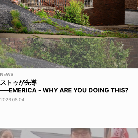
NEWS
ストゥが先導
──EMERICA - WHY ARE YOU DOING THIS?
2026.08.04