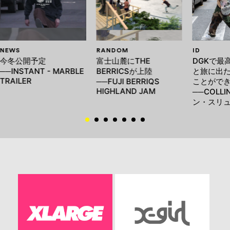
NEWS
RANDOM
ID
今冬公開予定
富士山麓にTHE
DGKで最
──INSTANT - MARBLE
BERRICSが上陸
と旅に出
TRAILER
──FUJI BERRIQS
ことがで
HIGHLAND JAM
──COLLI
ン・スリ