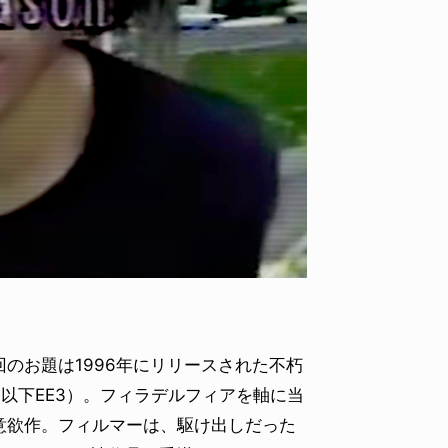
YO! CHUI
VOICE
あの時のあの写真
KAYA
2026.07.31
2026.07
間近。今回のお題は1996年にリリースされた不朽
e 3）』（以下EE3）。フィラデルフィアを軸に当
意欲作。フィルマーは、駆け出しだった