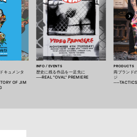
INFO / EVENTS
PRODUCTS
ドキュメンタ
歴史に残る作品を一足先に
両ブランド
──REAL "OVAL" PREMIERE
ジ
STORY OF JIM
──TACTICS
G