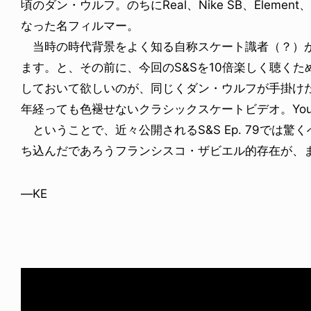
頃のダン・ウルフ。のちにReal、Nike SB、Elemen
なった名フィルマー。
当時の時代背景をよく知る自称スケート識者（？）が
ます。と、その前に、今回のS&Sを10倍楽しく聴くた
しておいて欲しいのが、同じくダン・ウルフが手掛けたSub Z
年経っても色褪せないクラシックスケートビデオ。You
ということで、近々公開されるS&S Ep. 79では驚
ち込んだであろうフランシスコ・ザビエル的存在が、ま
—KE