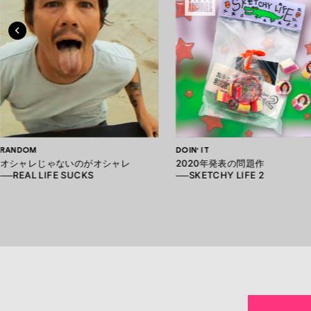
RANDOM
DOIN' IT
オシャレじゃないのがオシャレ
2020年発表の問題作
──REAL LIFE SUCKS
──SKETCHY LIFE 2