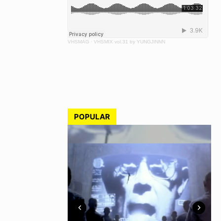
VHSMAG
·
VHSMIX vol.31 by YUNGJINNN
POPULAR