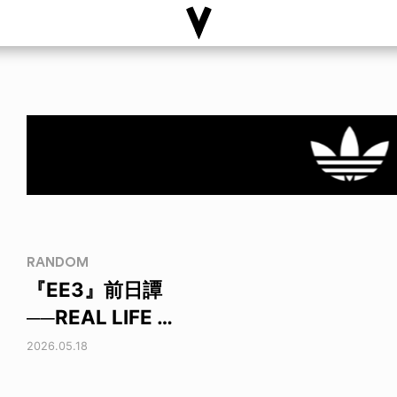
RANDOM
『EE3』前日譚
──REAL LIFE …
2026.05.18