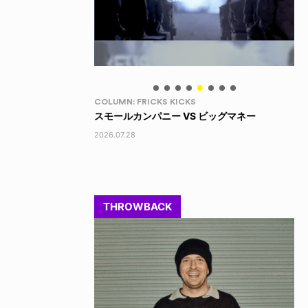
LIFE HACK
LI
 ビッグマネー
150 WALLET
LI
2026.07.28
202
THROWBACK