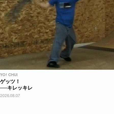
YO! CHUI
ゲッツ！
──キレッキレ
2026.08.07