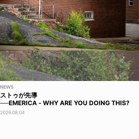
NEWS
ストゥが先導
──EMERICA - WHY ARE YOU DOING THIS?
2026.08.04