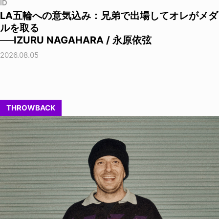
ID
LA五輪への意気込み：兄弟で出場してオレがメダ
ルを取る
──IZURU NAGAHARA / 永原依弦
2026.08.05
THROWBACK