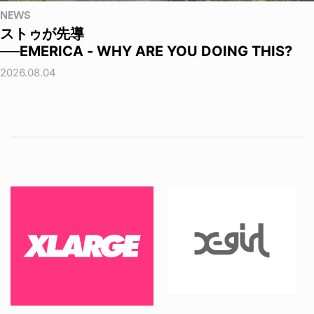
NEWS
ストゥが先導
──EMERICA - WHY ARE YOU DOING THIS?
2026.08.04