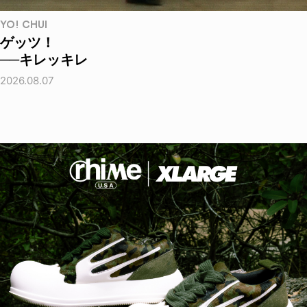
YO! CHUI
ゲッツ！
──キレッキレ
2026.08.07