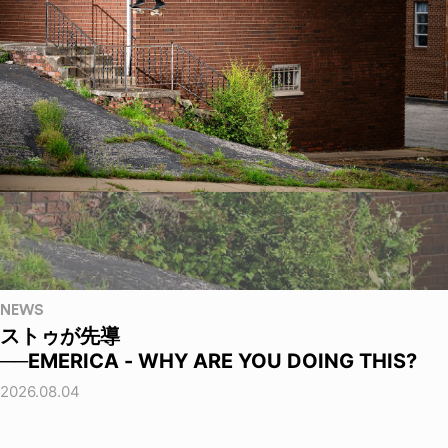
NEWS
ストゥが先導
──EMERICA - WHY ARE YOU DOING THIS?
2026.08.04