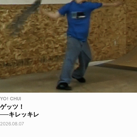
YO! CHUI
ゲッツ！
──キレッキレ
2026.08.07