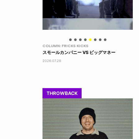
LIFE HACK
LI
 ビッグマネー
150 WALLET
LI
2026.07.28
202
THROWBACK