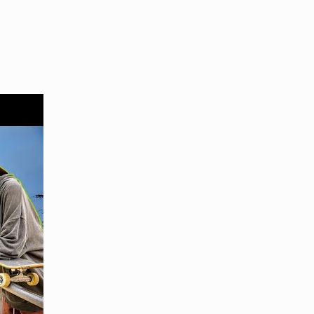
YO! CHUI
VOICE
あの時のあの写真
KAYA
2026.07.31
2026.07