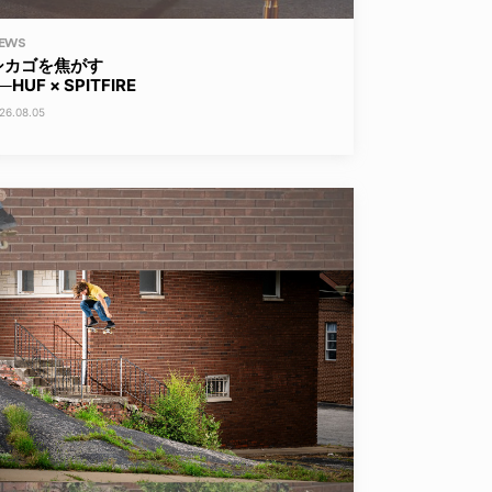
EWS
シカゴを焦がす
─HUF × SPITFIRE
26.08.05