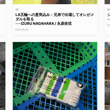
ID
N
LA五輪への意気込み：兄弟で出場してオレがメ
ダルを取る
─
──IZURU NAGAHARA / 永原依弦
20
2026.08.05