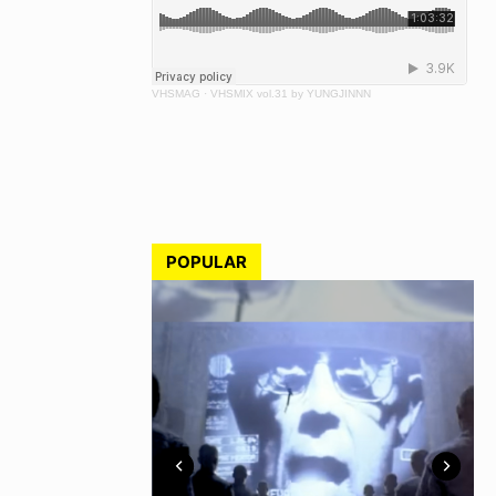
VHSMAG
·
VHSMIX vol.31 by YUNGJINNN
POPULAR