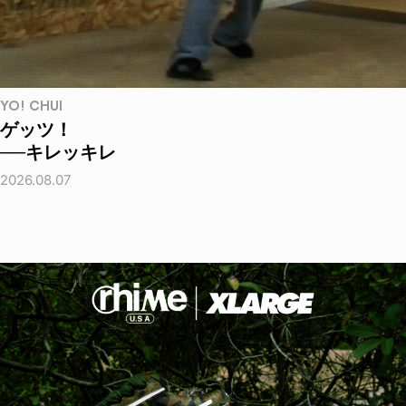
YO! CHUI
ゲッツ！
──キレッキレ
2026.08.07