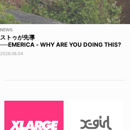
NEWS
ストゥが先導
──EMERICA - WHY ARE YOU DOING THIS?
2026.08.04