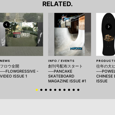
RELATED.
NEWS
INFO / EVENTS
PRODUCT
フロウ全開
創刊号配布スタート
往年の大
──FLOWGRESSIVE -
──PANCAKE
──POWEL
VIDEO ISSUE 1
SKATEBOARD
CHINESE 
MAGAZINE ISSUE #1
ISSUE