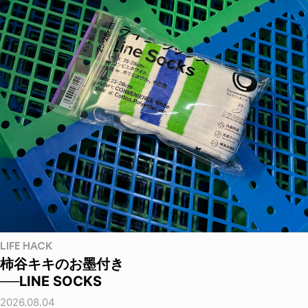
LIFE HACK
柿谷キキのお墨付き
──LINE SOCKS
2026.08.04