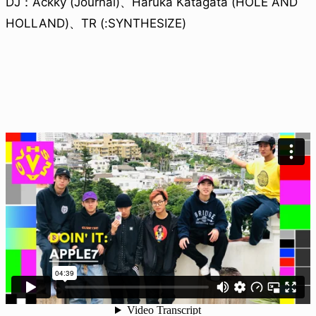
DJ：Ackky (Journal)、Haruka Katagata (HOLE AND
HOLLAND)、TR (:SYNTHESIZE)