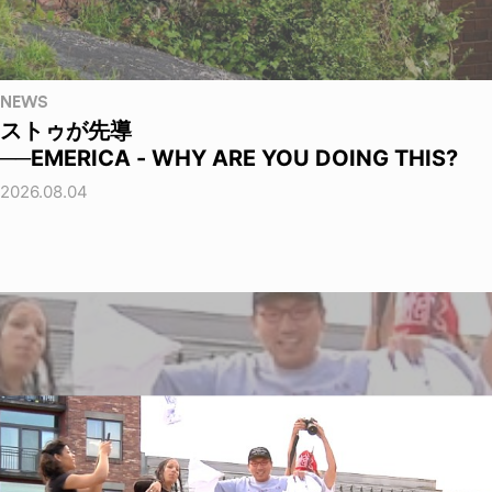
NEWS
ストゥが先導
──EMERICA - WHY ARE YOU DOING THIS?
2026.08.04