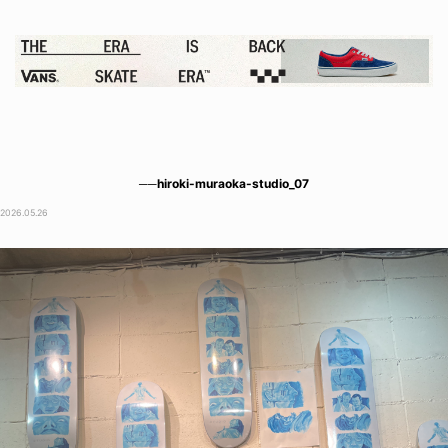
──hiroki-muraoka-studio_07
2026.05.26