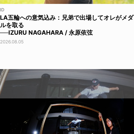
ID
LA五輪への意気込み：兄弟で出場してオレがメダ
ルを取る
──IZURU NAGAHARA / 永原依弦
2026.08.05