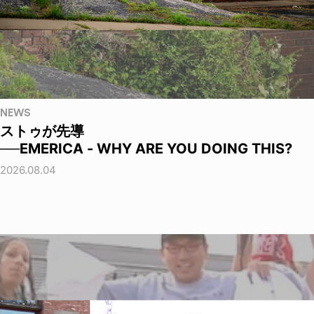
NEWS
ストゥが先導
──EMERICA - WHY ARE YOU DOING THIS?
2026.08.04