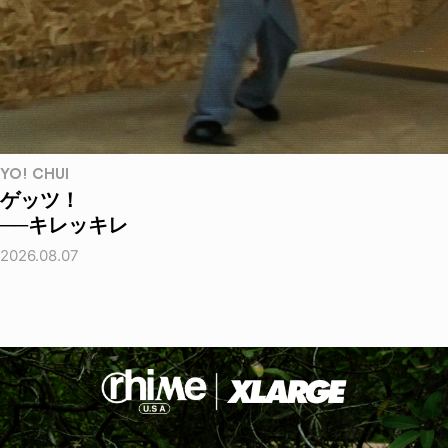
YO! CHUI
ゲッツ！
──キレッキレ
2026.08.07