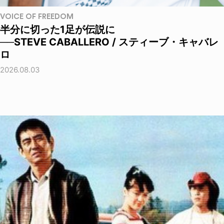
VOICE OF FREEDOM
半分に切った1足が伝説に
──STEVE CABALLERO / スティーブ・キャバレ
ロ
2026.08.03