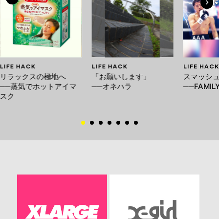
LIFE HACK
LIFE HACK
LIFE HACK
リラックスの極地へ
「お願いします」
スマッシ
──蒸気でホットアイマ
──オネハラ
──FAMILY
スク