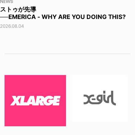
NEWS
ストゥが先導
──EMERICA - WHY ARE YOU DOING THIS?
2026.08.04