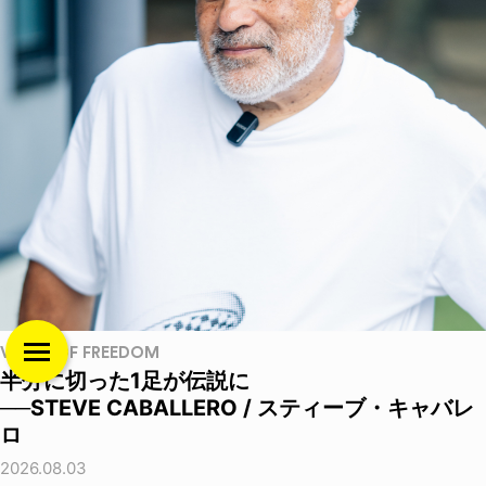
VOICE OF FREEDOM
半分に切った1足が伝説に
──STEVE CABALLERO / スティーブ・キャバレ
ロ
2026.08.03