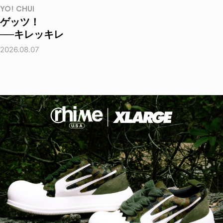
YO! CHUI
ゲッツ！
──キレッキレ
2026.08.07