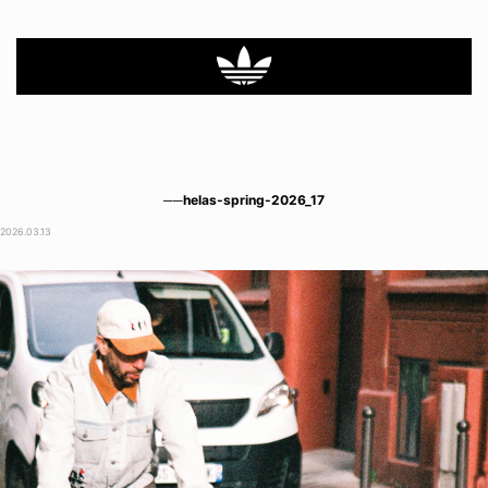
──helas-spring-2026_17
2026.03.13