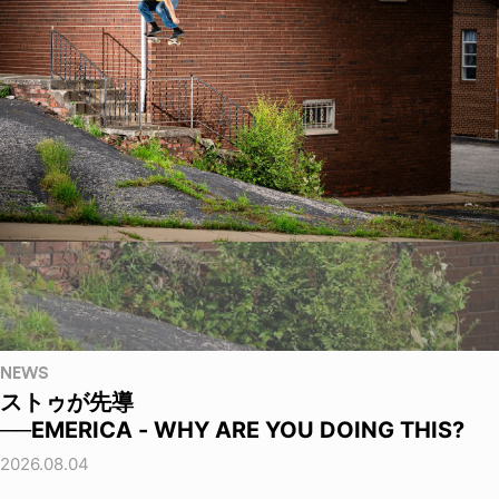
NEWS
ストゥが先導
──EMERICA - WHY ARE YOU DOING THIS?
2026.08.04