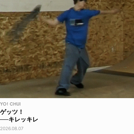
YO! CHUI
ゲッツ！
──キレッキレ
2026.08.07