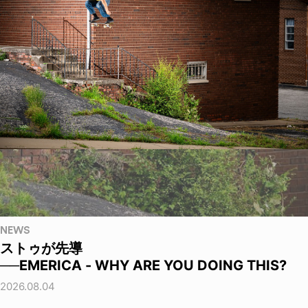
NEWS
ストゥが先導
──EMERICA - WHY ARE YOU DOING THIS?
2026.08.04