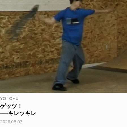
YO! CHUI
ゲッツ！
──キレッキレ
2026.08.07