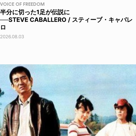
VOICE OF FREEDOM
半分に切った1足が伝説に
──STEVE CABALLERO / スティーブ・キャバレ
ロ
2026.08.03