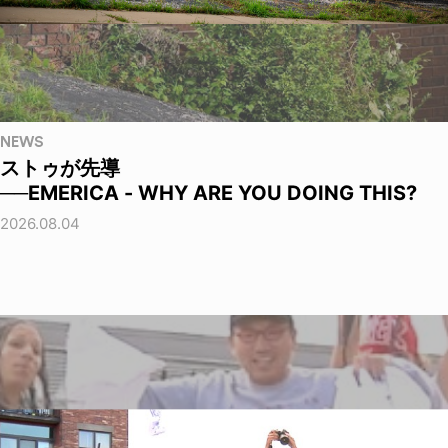
NEWS
ストゥが先導
──EMERICA - WHY ARE YOU DOING THIS?
2026.08.04