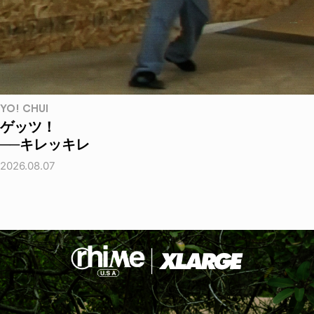
YO! CHUI
ゲッツ！
──キレッキレ
2026.08.07