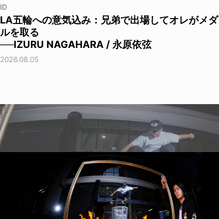
ID
LA五輪への意気込み：兄弟で出場してオレがメダ
ルを取る
──IZURU NAGAHARA / 永原依弦
2026.08.05