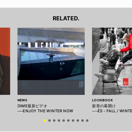
RELATED.
NEWS
LOOKBOOK
DIME最新ビデオ
新章の幕開け
──ENJOY THE WINTER NOW
──ÉS - FALL / WINT