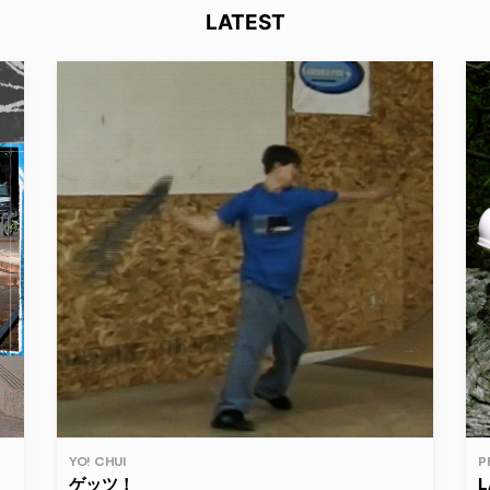
LATEST
YO! CHUI
P
ゲッツ！