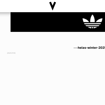
──helas-winter-202
2025.11.13