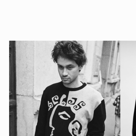
ICE OF FREEDOM
VOICE OF FREEDOM
IRA OZAWA / 尾澤 彰
TONY ALVA (ENGLISH)
2026.08.07
1.09.02