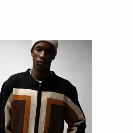
ID
VOICE
IZURU NAGAHARA / 永原依弦
TONY
2026.08.05
2026.08