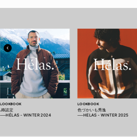
LOOKBOOK
LOOKBOOK
JB認定
色づかいも秀逸
──HÉLAS - WINTER 2024
──HELAS - WINTER 2025