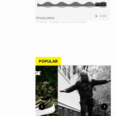
VHSMAG
·
VHSMIX vol.31 by YUNGJINNN
POPULAR