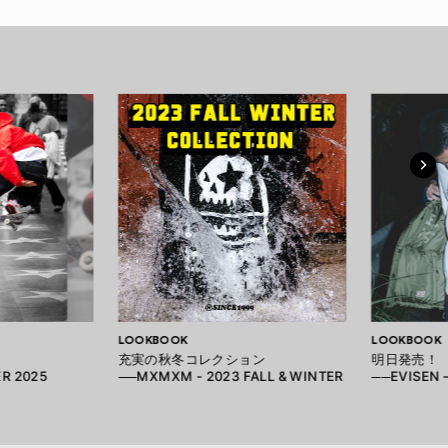
LOOKBOOK
LOOKBOOK
充実の秋冬コレクション
明日発売！
ER 2025
──MXMXM - 2023 FALL & WINTER
──EVISEN –