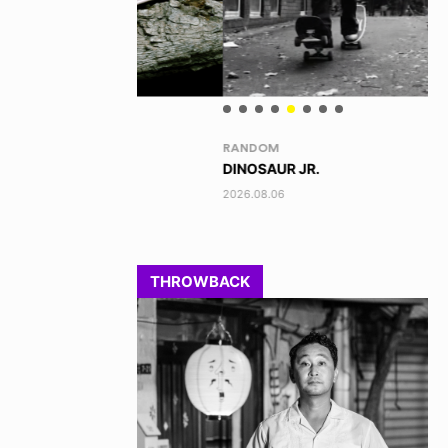
RANDOM
VO
DINOSAUR JR.
AK
2026.08.06
202
THROWBACK