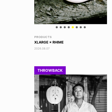
VOICE OF FREEDOM
RA
TONY ALVA (ENGLISH)
DI
2026.08.07
202
THROWBACK