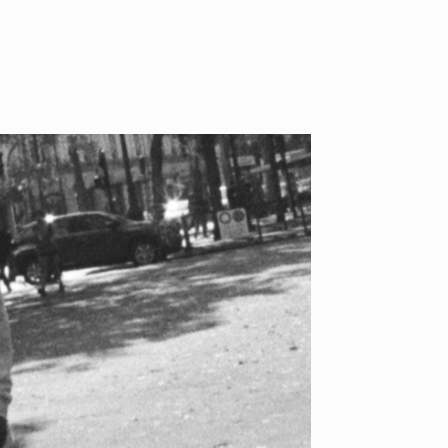
ID
VOICE
IZURU NAGAHARA / 永原依弦
TONY
2026.08.05
2026.08