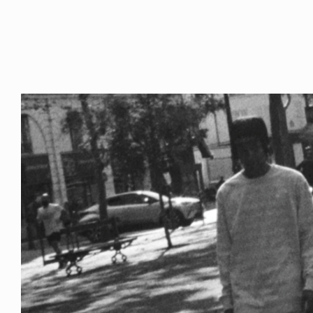
NDOM
VOICE OF FREEDOM
NOSAUR JR.
AKIRA OZAWA / 尾澤 彰
6.08.06
2021.09.02