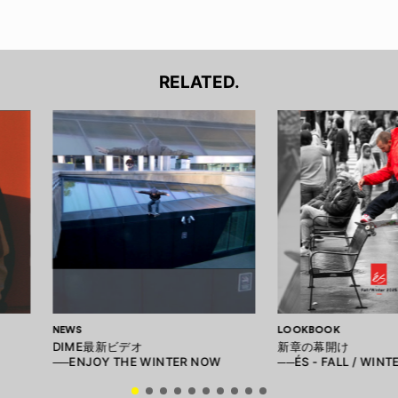
RELATED.
NEWS
LOOKBOOK
DIME最新ビデオ
新章の幕開け
──ENJOY THE WINTER NOW
──ÉS - FALL / WINT