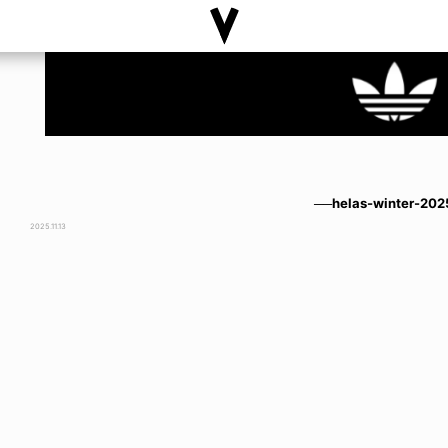
──helas-winter-202
2025.11.13