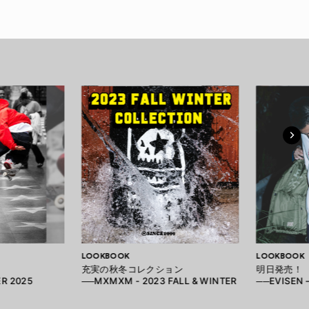
LOOKBOOK
LOOKBOOK
充実の秋冬コレクション
明日発売！
ER 2025
──MXMXM - 2023 FALL & WINTER
──EVISEN –