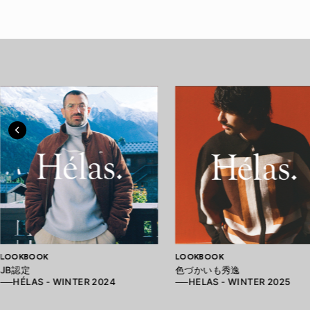
LOOKBOOK
LOOKBOOK
JB認定
色づかいも秀逸
──HÉLAS - WINTER 2024
──HELAS - WINTER 2025