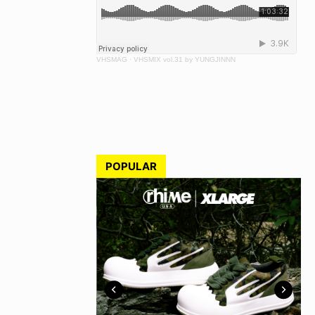
VHSMAG
·
VHSMIX vol.31 by YUNGJINNN
POPULAR