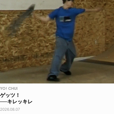
YO! CHUI
ゲッツ！
──キレッキレ
2026.08.07