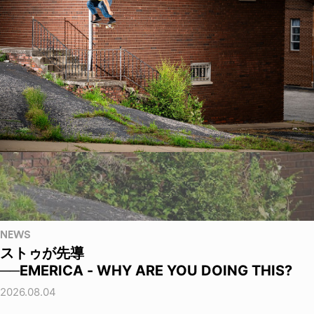
NEWS
ストゥが先導
──EMERICA - WHY ARE YOU DOING THIS?
2026.08.04