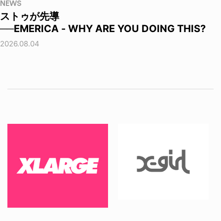
NEWS
ストゥが先導
──EMERICA - WHY ARE YOU DOING THIS?
2026.08.04