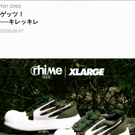
YO! CHUI
ゲッツ！
──キレッキレ
2026.08.07