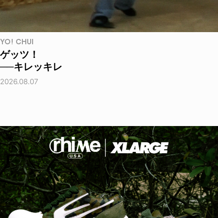
YO! CHUI
ゲッツ！
──キレッキレ
2026.08.07