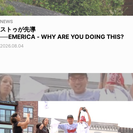
NEWS
ストゥが先導
──EMERICA - WHY ARE YOU DOING THIS?
2026.08.04