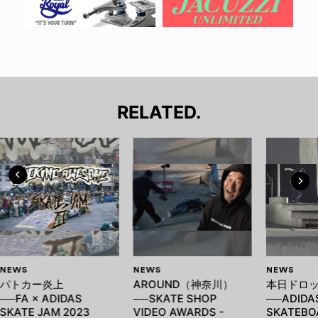
RELATED.
NEWS
NEWS
NEWS
パトカー炎上
AROUND（神奈川）
本日ドロ
──FA × ADIDAS
──SKATE SHOP
──ADIDA
SKATE JAM 2023
VIDEO AWARDS -
SKATEBOA